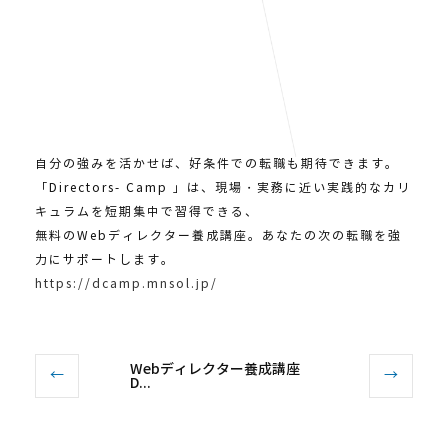
Web制作の担当クリエイターやエンジニアの選定、スケジ
ュール管理、クライアント交渉、
サイトの解析・改善など、その役割は幅広く、やりがいも責
任も大きいものです。
Webディレクターは人材不足が続いています。最先端の知
識・技術を身につけ、
自分の強みを活かせば、好条件での転職も期待できます。
「Directors- Camp 」は、現場・実務に近い実践的なカリ
キュラムを短期集中で習得できる、
無料のWebディレクター養成講座。あなたの次の転職を強
力にサポートします。
https://dcamp.mnsol.jp/
Webディレクター養成講座
←
→
D...